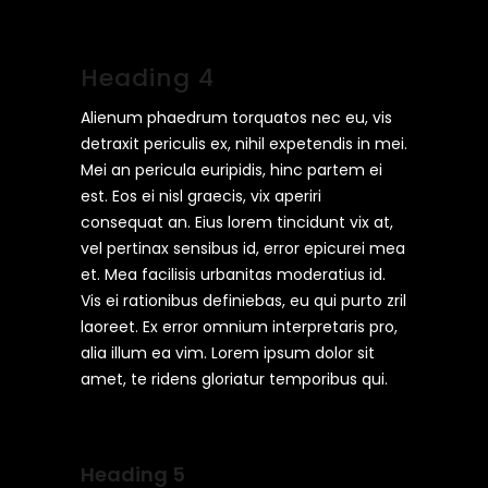
Heading 4
Alienum phaedrum torquatos nec eu, vis
detraxit periculis ex, nihil expetendis in mei.
Mei an pericula euripidis, hinc partem ei
est. Eos ei nisl graecis, vix aperiri
consequat an. Eius lorem tincidunt vix at,
vel pertinax sensibus id, error epicurei mea
et. Mea facilisis urbanitas moderatius id.
Vis ei rationibus definiebas, eu qui purto zril
laoreet. Ex error omnium interpretaris pro,
alia illum ea vim. Lorem ipsum dolor sit
amet, te ridens gloriatur temporibus qui.
Heading 5